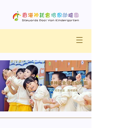
香港神託會培恩幼稚園
培育幼苗．恩中成長