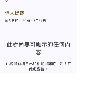
個人檔案
加入日期： 2025年7月31日
此處尚無可顯示的任何內
容
此會員新增自己的相關資訊時，您將在
此處查看。
版權所有 © 香港神託會培恩幼稚園
2001-2025
地 址：將軍澳彩明苑彩榮閣地下(調景嶺港鐵站)