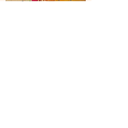
辦學團體旗下學校
版權所有 © 香港神託會培恩幼稚園
2001-2025
地 址：將軍澳彩明苑彩榮閣地下(調景嶺港鐵站)
電 話：3129 4860
電 郵：pooiyan＠spykg.edu.hk