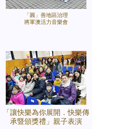
「圓」善地區治理
將軍澳活力音樂會
「讓快樂為你展開．快樂傳
承暨頒獎禮」親子表演