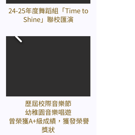
24-25年度舞蹈組「Time to
Shine」聯校匯演
歷屆校際音樂節
幼稚園音樂唱遊
曾榮獲A+級成績，獲發榮譽
獎狀