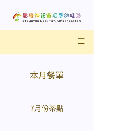
本月餐單
7月份茶點